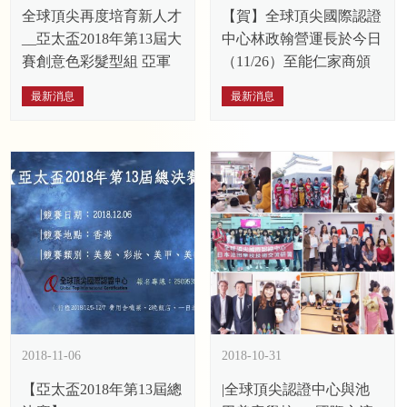
全球頂尖再度培育新人才
【賀】全球頂尖國際認證
__亞太盃2018年第13屆大
中心林政翰營運長於今日
賽創意色彩髮型組 亞軍
（11/26）至能仁家商頒
發新娘秘書證照
最新消息
最新消息
2018-11-06
2018-10-31
【亞太盃2018年第13屆總
|全球頂尖認證中心與池