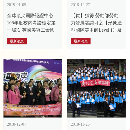
2019-01-05
2018-12-27
全球頂尖國際認證中心
【賀】獲得 勞動部勞動
108年度校內考證檢定第
力發展署認可之【形象造
一場次 英國美容工會國
型國際美甲師Level 1】及
際技能認證檢定
【形象造型國際美睫師
最新消息
最新消息
Level 1】職能導向課程品
質認證之證書
2018-12-07
2018-11-26