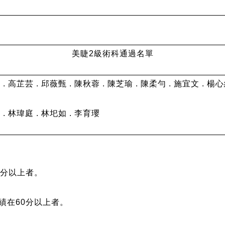
美睫2級術科通過名單
. 高芷芸 . 邱薇甄 . 陳秋蓉 . 陳芝瑜 . 陳柔勻 . 施宜文 . 楊心
. 林瑋庭 . 林圯如 . 李育瓔
0分以上者。
績在60分以上者。