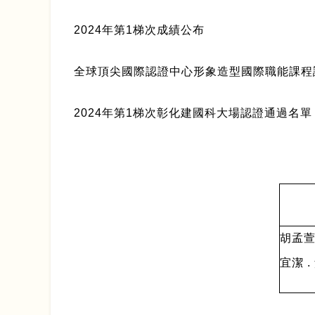
2024
年第1梯次成績公布
全球頂尖國際認證中心形象造型國際職能課程
2024
年第1梯次彰化建國科大場認證通過名單
胡孟萱 
宜潔 .