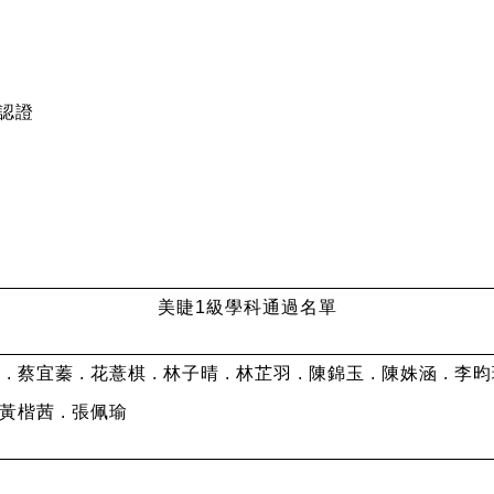
認證
美睫1級學科通過名單
. 蔡宜蓁 . 花薏棋 . 林子晴 . 林芷羽 . 陳錦玉 . 陳姝涵 . 李昀
 黃楷茜 . 張佩瑜