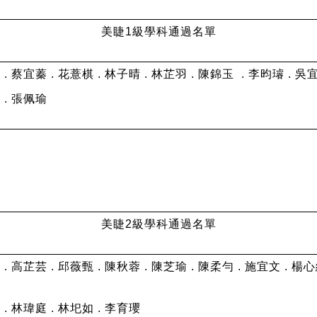
美睫1級學科通過名單
. 蔡宜蓁 . 花薏棋 . 林子晴 . 林芷羽 . 陳錦玉 . 李昀璿 . 吳宜
 . 張佩瑜
美睫2級學科通過名單
. 高芷芸 . 邱薇甄 . 陳秋蓉 . 陳芝瑜 . 陳柔勻 . 施宜文 . 楊心
. 林瑋庭 . 林圯如 . 李育瓔