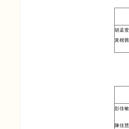
胡孟萱 
黃楷茜
彭佳敏 
陳佳慧 