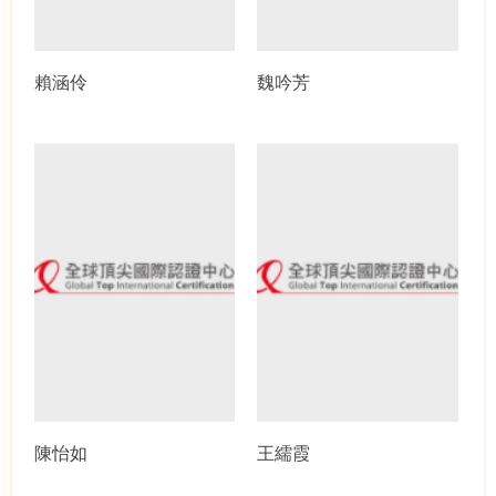
賴涵伶
魏吟芳
陳怡如
王繻霞