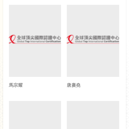
馬宗耀
唐賡堯