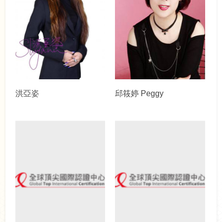
洪亞姿
邱筱婷 Peggy