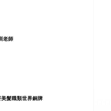
訓老師
賽美髮職類世界銅牌