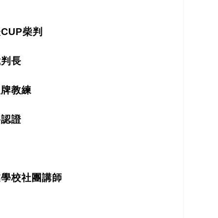
表
CUP
柴判
裁判長
銀牌教練
格認證
業學校社團講師