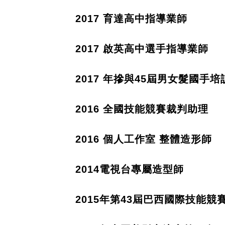
2017
育達高中指導業師
2017
啟英高中選手
指導
業師
2017
年摻與
45
屆男女髮國手培
2016
全國技能競賽裁判助理
2016
個人工作室
整體造形師
2014
電視台專屬造型師
2015
年第
43
屆巴西國際技能競