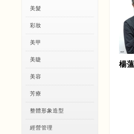
美髮
彩妝
美甲
美睫
楊
美容
芳療
整體形象造型
經營管理