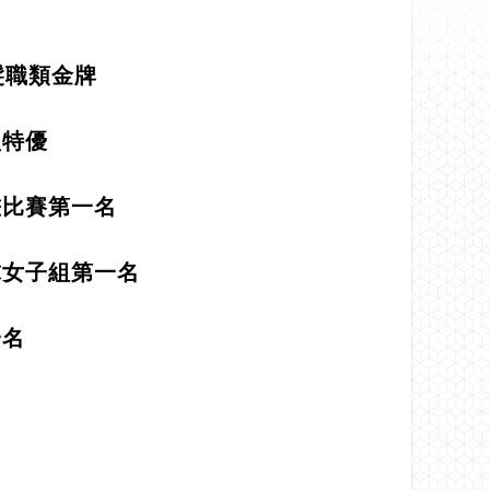
髮職類⾦牌
型特優
畫比賽第一名
球女子組第⼀名
一名